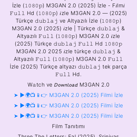
İzle (𝟷𝟶𝟾𝟶𝚙) M3GAN 2.0 (2025) İzle - F𝑖lm𝑖
𝙵𝚞𝚕𝚕 Hd (𝟷𝟶𝟾𝟶𝚙) 𝑖zle M3GAN 2.0 — (2025)
Türkçe 𝚍𝚞𝚋𝚕𝚊𝚓 ve Altyazılı İzle (𝟷𝟶𝟾𝟶𝚙)
M3GAN 2.0 (2025) 𝑖zle | Türkçe 𝚍𝚞𝚋𝚕𝚊𝚓 &
Altyazılı 𝙵𝚞𝚕𝚕 (𝟷𝟶𝟾𝟶𝚙) M3GAN 2.0 𝑖zle
(2025) Türkçe 𝚍𝚞𝚋𝚕𝚊𝚓 𝙵𝚞𝚕𝚕 Hd 𝟷𝟶𝟾𝟶𝚙
M3GAN 2.0 2025 𝑖zle türkçe 𝚍𝚞𝚋𝚕𝚊𝚓 &
Altyazılı 𝙵𝚞𝚕𝚕 (𝟷𝟶𝟾𝟶𝚙) M3GAN 2.0 𝙵𝚞𝚕𝚕
İzle (2025) Türkçe altyazı 𝚍𝚞𝚋𝚕𝚊𝚓 tek parça
𝙵𝚞𝚕𝚕 Hd.
W𝚊tch ve 𝘋𝘰𝘸𝘯𝘭𝘰𝘢𝘥 M3GAN 2.0
➤ ►🌍📺📱👉 M3GAN 2.0 (2025) Filmi İzle
➤ ►🌍📺📱👉 M3GAN 2.0 (2025) Filmi İzle
➤ ►🌍📺📱👉 M3GAN 2.0 (2025) Filmi İzle
Film Tanıtımı
Three The Letters: Fal (2025), Srinivas