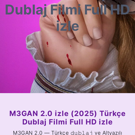
Dublaj Filmi Full HD
izle
M3GAN 2.0 izle (2025) Türkçe
Dublaj Filmi Full HD izle
M3GAN 2.0 — Türkçe 𝚍𝚞𝚋𝚕𝚊𝚓 ve Altyazılı